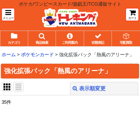
ポケカ/ワンピースカード/遊戯王/TCG通販サイト
メニュー
カート
カテゴリ
商品検索
ご利用案内
状態表記
宅配買取
ホーム
>
ポケモンカード
>
強化拡張パック「熱風のアリーナ」
強化拡張パック「熱風のアリーナ」
表示順変更
閉じる
35
件
表示数
:
並び順
: