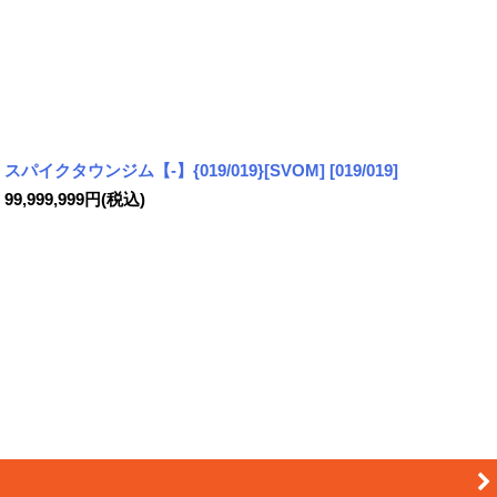
スパイクタウンジム【-】{019/019}[SVOM]
[
019/019
]
99,999,999
円
(税込)