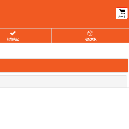
カート
状態表記
宅配買取
」
閉じる