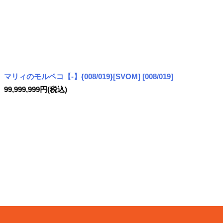
マリィのモルペコ【-】{008/019}[SVOM]
[
008/019
]
99,999,999
円
(税込)