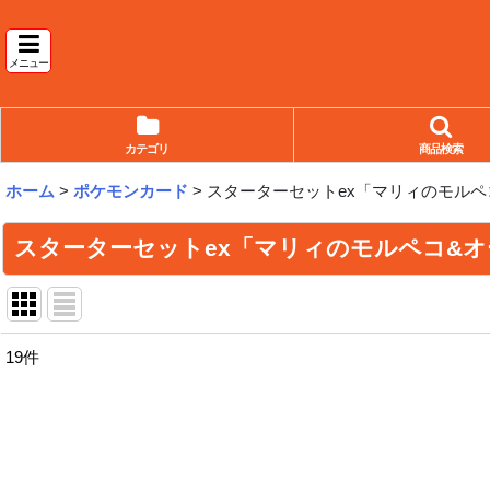
メニュー
カテゴリ
商品検索
ホーム
>
ポケモンカード
>
スターターセットex「マリィのモルペコ
スターターセットex「マリィのモルペコ&オ
19
件
表示数
:
並び順
: