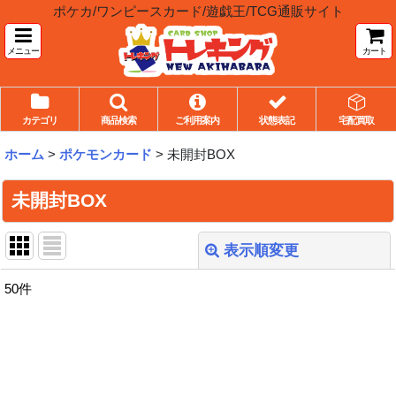
ポケカ/ワンピースカード/遊戯王/TCG通販サイト
メニュー
カート
カテゴリ
商品検索
ご利用案内
状態表記
宅配買取
ホーム
>
ポケモンカード
>
未開封BOX
未開封BOX
表示順変更
閉じる
50
件
表示数
:
並び順
: